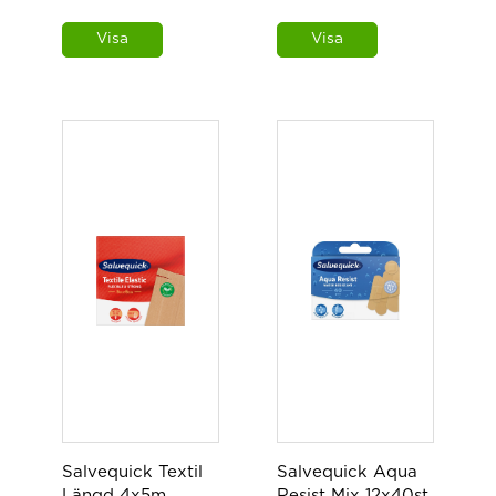
Visa
Visa
Salvequick Textil
Salvequick Aqua
Längd 4x5m
Resist Mix 12x40st