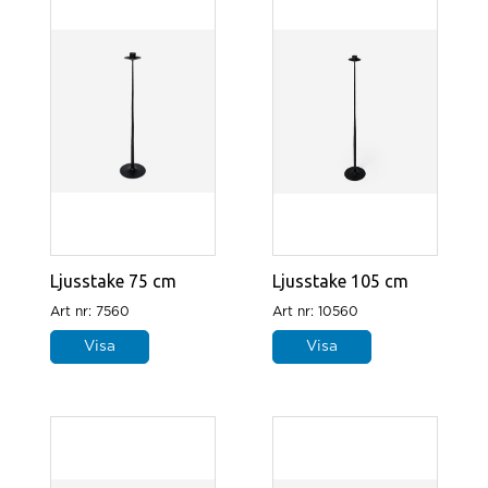
smeder och det är tillsammans med dem och
våra kunder som vi tar fram nya produkter. Vi
kan i princip ta fram allt inom smide som till
exempel ljusbärare, grindar och annan
utsmyckning till kyrkan. Har du specifika
önskemål gällande en produkt så kontakta oss, vi
hjälper gärna till.
Ljusstake 75 cm
Ljusstake 105 cm
Art nr: 7560
Art nr: 10560
Visa
Visa