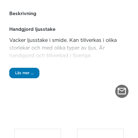
Beskrivning
Handgjord ljusstake
Vacker ljusstake i smide. Kan tillverkas i olika
storlekar och med olika typer av ljus. Är
handgjord och tillverkad i Sverige.
Specifikationer
Läs mer ...
Höjd: 85 cm
Antal ljus: 1
Ljus: Liljeholmens Wasaljus 325000
Material: Svart smide
Design: Magnus Nilsson
Specialanpassade smidesprodukter
Vi på Kyrkljus har nära samarbeten med våra