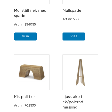
Mullställ i ek med
Mullspade
spade
Art nr:
550
Art nr:
354055
Visa
Visa
Kistpall i ek
Ljusstake i
ek/polerad
Art nr:
702530
mässing