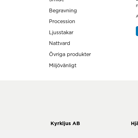
Begravning
A
Procession
Ljusstakar
Nattvard
Övriga produkter
Miljövänligt
Hj
Telefon:
0144-39950
Så