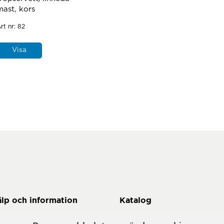
mast, kors
rt nr:
82
Visa
älp och information
Katalog
 här handlar du
Här kan du komma till vår