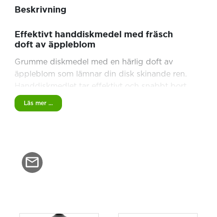
Beskrivning
Effektivt handdiskmedel med fräsch
doft av äppleblom
Grumme diskmedel med en härlig doft av
äppleblom som lämnar din disk skinande ren.
Handdiskmedlet tar effektivt och snabbt bort
matrester och fett, dessutom tar de bort dålig
Läs mer ...
lukt från fisk, vitlök och andra matrester. Den
har en dryg formula som gör att de räcker
längre och behöver skrubba 4x mindre.
Grumme diskmedel är Svanenmärkt.
Specifikationer
4x mindre skrubbande
Miljömärkt: Svanen
Dryg formula