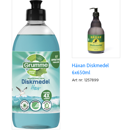
Antal i förpackning: 8x500ml
Svanen
Svanen granskar produkter ur ett
livscykelperspektiv, från råvara till avfall.
Kriterierna skärps kontinuerligt för att driva på
utvecklingen mot hållbar konsumtion och
produktion
Häxan Diskmedel
6x650ml
Art nr: 1257899