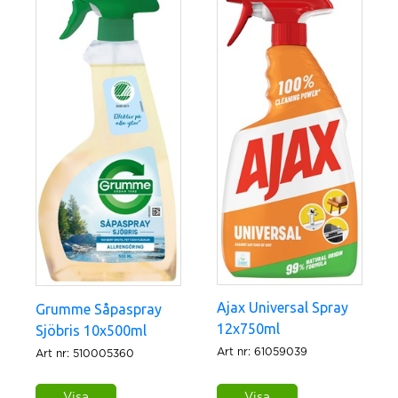
Tar bort kalk, smuts och fläckar
Miljömärkta: Svanen
Antal i förpackningen: 10x500ml
Svanen
Svanen granskar produkter ur ett
livscykelperspektiv, från råvara till avfall.
Kriterierna skärps kontinuerligt för att driva på
utvecklingen mot hållbar konsumtion och
produktion.
Ajax Universal Spray
Grumme Såpaspray
12x750ml
Sjöbris 10x500ml
Art nr: 61059039
Art nr: 510005360
Visa
Visa