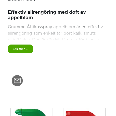
Effektiv allrengöring med doft av
äppelblom
Grumme Ättikasspray äppelblom är en effektiv
allrengöring som enkelt tar bort kalk, smuts
och fläckar. Den är särskilt lämpad för blanka
ytor och neutraliserar samtidigt dåligt lukt.
Läs mer ...
Undvik att använda produkten på marmor och
natursten. Och det spridningsbergränsande
munstycke gör appliceringen skonsam.
Grumme ättikaspray är miljömärkt med
Svanen, innehåller inga animaliska ingredienser
och består av biologiskt nedbrytbara
ingredienser. Den är dermatologiskt testad och
flaskan är av 100% återvunnen plast.
Specifikationer