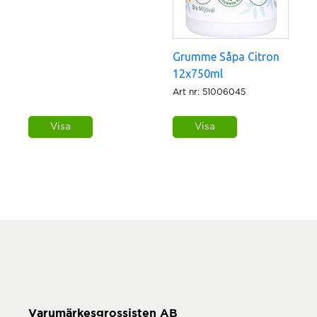
Grumme Såpa Citron
12x750ml
Art nr: 51006045
Visa
Visa